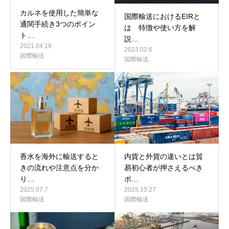
カルネを使用した簡単な
国際輸送におけるEIRと
通関手続き3つのポイン
は 特徴や使い方を解
ト…
説…
2021.04.19
2023.02.6
国際輸送
国際輸送
香水を海外に輸送すると
内貨と外貨の違いとは貿
きの流れや注意点を分か
易初心者が押さえるべき
り…
ポ…
2025.07.7
2025.10.27
国際輸送
国際輸送