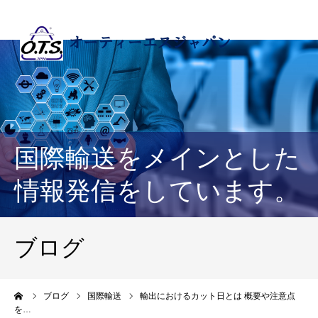
国際輸送をメインとした
情報発信をしています。
ブログ
ーム
ブログ
国際輸送
輸出におけるカット日とは 概要や注意点
を…