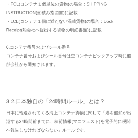
・FCL(コンテナ１個単位の貨物)の場合：
SHIPPING
INSTRUCTION(船積み指図書)に記載
・LCL(コンテナ１個に満たない混載貨物)の場合：
Dock
Receipt
(
船会社へ提出する貨物の明細書類
)に記載
6.コンテナ番号およびシール番号
コンテナ番号およびシール番号は空コンテナピックアップ時に船
舶会社から通知されます。
3-2.日本独自の「24時間ルール」とは？
日本に輸送されてくる海上コンテナ貨物に関して「港を船舶が出
港する24時間前までに、積荷情報(マニフェスト)を電子的に税関
へ報告しなければならない」ルールです。