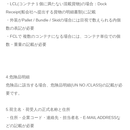
・LCL(コンテナ１個に満たない混載貨物)の場合：
Dock
Receipt
(
船会社へ提出する貨物の明細書類
)に記載
・外装が
Pallet / Bundle / Skidの場合には目視で数えられる内個
数の表記が必要
・FCLで 複数のコンテナになる場合には、コンテナ単位での個
数・重量の記載が必要
4.危険品明細
危険品に該当する場合、危険品明細(UN NO./CLASS)の記載が必
要です。
5.荷主名・荷受人の正式名称と住所
・住所・企業コード・連絡先・担当者名・E-MAIL ADDRESSな
どの記載が必要