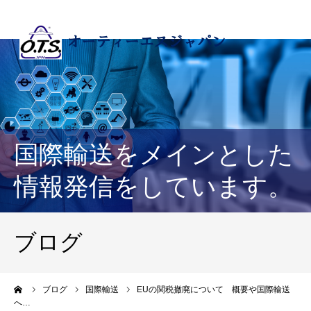
国際輸送をメインとした
情報発信をしています。
ブログ
ーム
ブログ
国際輸送
EUの関税撤廃について 概要や国際輸送
へ…