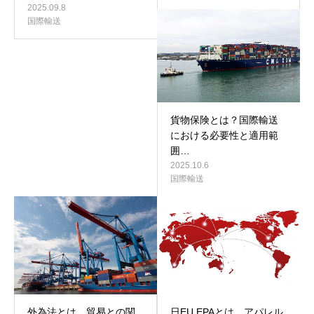
2025.09.8
国際輸送
貨物保険とは？国際輸送
における必要性と適用範
囲…
2025.10.6
国際輸送
外為法とは 貿易との関
日EU EPAとは アパレル