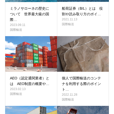
ミラノサローネの歴史に
船荷証券（B/L）とは 役
ついて 世界最大級の国
割や読み取り方のポイ…
際…
2021.11.13
国際輸送
2023.09.11
国際輸送
AEO（認定通関業者）と
個人で国際輸送のコンテ
は AEO制度の概要や…
ナを利用する際のポイン
2023.02.13
ト…
国際輸送
2022.11.28
国際輸送