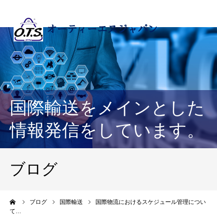
国際輸送をメインとした
情報発信をしています。
ブログ
ーム
ブログ
国際輸送
国際物流におけるスケジュール管理につい
て…