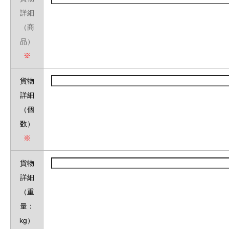
詳細
（商
品）
※
貨物
詳細
（個
数）
※
貨物
詳細
（重
量：
kg）