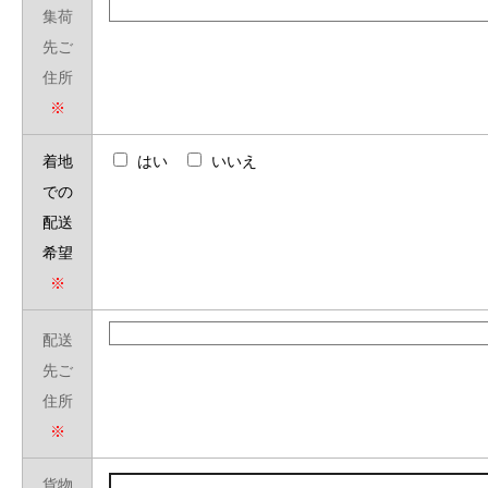
集荷
先ご
住所
※
着地
はい
いいえ
での
配送
希望
※
配送
先ご
住所
※
貨物