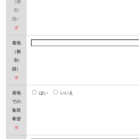
（都
市/
国）
※
着地
（都
市/
国）
※
発地
はい
いいえ
での
集荷
希望
※