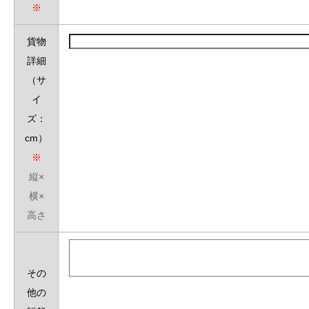
※
貨物
詳細
（サ
イ
ズ：
cm
）
※
縦×
横
×
高さ
その
他の