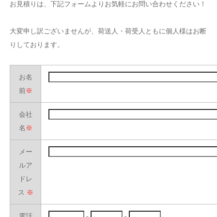
お見積りは、下記フォームよりお気軽にお問い合わせください！
大変申し訳ございませんが、荷送人・荷受人ともに個人様はお断
りしております。
お名
前
※
会社
名
※
メー
ルア
ドレ
ス
※
電話
-
-