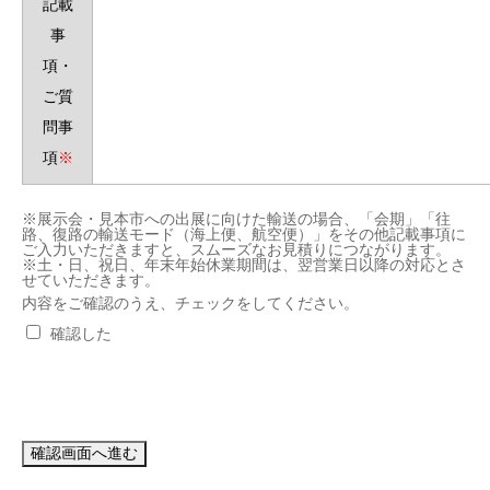
記載
事
項・
ご質
問事
項
※
※展示会・見本市への出展に向けた輸送の場合、「会期」「往
路、復路の輸送モード（海上便、航空便）」をその他記載事項に
ご入力いただきますと、スムーズなお見積りにつながります。
※土・日、祝日、年末年始休業期間は、翌営業日以降の対応とさ
せていただきます。
内容をご確認のうえ、チェックをしてください。
確認した