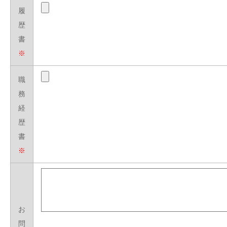
履
歴
書
※
職
務
経
歴
書
※
お
問