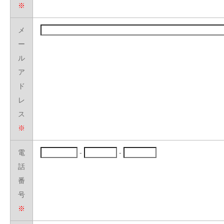
※
メ
ー
ル
ア
ド
レ
ス
※
電
-
-
話
番
号
※