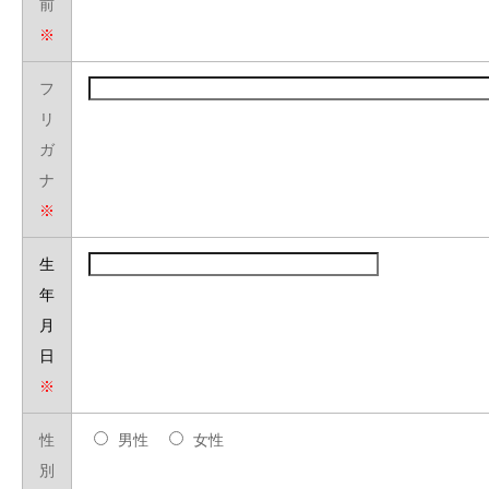
前
※
フ
リ
ガ
ナ
※
生
年
月
日
※
性
男性
女性
別